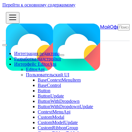
Перейти к основному содержимому
МойОфис
Интеграция редактора
Разработка надстройки
Интерфейс EditorApi
EditorApi
Пользовательский UI
BaseContextMenuItem
BaseControl
Button
ButtonUpdate
ButtonWithDropdown
ButtonWithDropdownUpdate
ContextMenuApi
CustomModal
CustomModelUpdate
CustomRibbonGroup