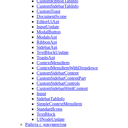
CustomRibbonTabInfo
CustomSidebarTabInfo
CustomToast
DocumentScope
EditorUiApi
InputUpdate
ModalButton
ModalsApi
RibbonApi
SidebarApi
TextBlockUpdate
ToastsApi
ContextMenuItem
ContextMenuItemWithDropdown
CustomSidebarContent
CustomSidebarContentPart
CustomSidebarControls
CustomSidebarHtmlContent
Input
SidebarTabInfo
SimpleContextMenuItem
StandardIcons
TextBlock
UINodeUpdate
Работа с документом