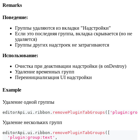
Remarks
Поведение:
Группы удаляются из вкладки "Надстройки"
Если это последняя группа, вкладка скрывается (но не
удаляется)
Группы других надстроек не затрагиваются
Использование:
Очистка при деактивации надстройки (в onDestroy)
Удаление временных групп
Переинициализация UI надстройки
Example
Удаление одной группы
editorApi
.
ui
.
ribbon
.
removePluginTabGroups
(
[
'plugin:grou
Удаление нескольких групп
editorApi
.
ui
.
ribbon
.
removePluginTabGroups
(
[
'plugin:group:text'
,