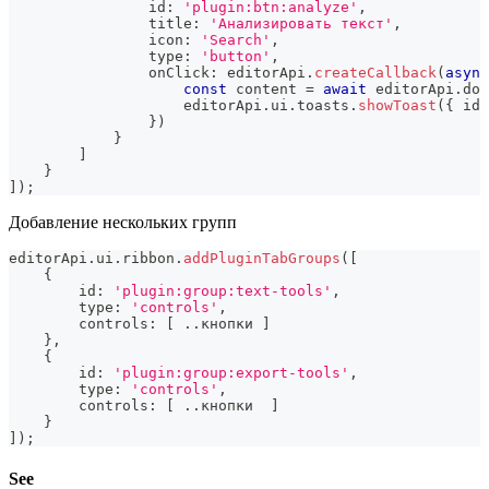
                id
:
'plugin:btn:analyze'
,
                title
:
'Анализировать текст'
,
                icon
:
'Search'
,
                type
:
'button'
,
                onClick
:
 editorApi
.
createCallback
(
async
const
 content 
=
await
 editorApi
.
doc
                    editorApi
.
ui
.
toasts
.
showToast
(
{
 id
,
}
)
}
]
}
]
)
;
Добавление нескольких групп
editorApi
.
ui
.
ribbon
.
addPluginTabGroups
(
[
{
        id
:
'plugin:group:text-tools'
,
        type
:
'controls'
,
        controls
:
[
.
.
кнопки 
]
}
,
{
        id
:
'plugin:group:export-tools'
,
        type
:
'controls'
,
        controls
:
[
.
.
кнопки  
]
}
]
)
;
See