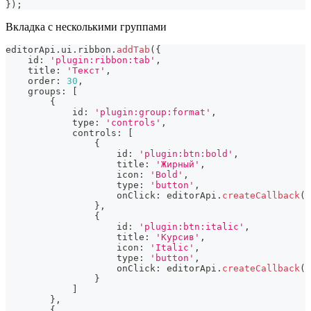
}
)
;
Вкладка с несколькими группами
editorApi
.
ui
.
ribbon
.
addTab
(
{
    id
:
'plugin:ribbon:tab'
,
    title
:
'Текст'
,
    order
:
30
,
    groups
:
[
{
            id
:
'plugin:group:format'
,
            type
:
'controls'
,
            controls
:
[
{
                    id
:
'plugin:btn:bold'
,
                    title
:
'Жирный'
,
                    icon
:
'Bold'
,
                    type
:
'button'
,
                    onClick
:
 editorApi
.
createCallback
(
(
}
,
{
                    id
:
'plugin:btn:italic'
,
                    title
:
'Курсив'
,
                    icon
:
'Italic'
,
                    type
:
'button'
,
                    onClick
:
 editorApi
.
createCallback
(
(
}
]
}
,
{