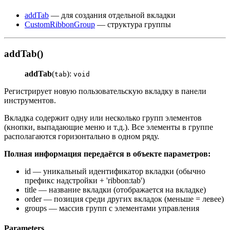
addTab
— для создания отдельной вкладки
CustomRibbonGroup
— структура группы
addTab()
addTab
(
):
tab
void
Регистрирует новую пользовательскую вкладку в панели
инструментов.
Вкладка содержит одну или несколько групп элементов
(кнопки, выпадающие меню и т.д.). Все элементы в группе
располагаются горизонтально в одном ряду.
Полная информация передаётся в объекте параметров:
id — уникальный идентификатор вкладки (обычно
префикс надстройки + 'ribbon
:tab
')
title — название вкладки (отображается на вкладке)
order — позиция среди других вкладок (меньше = левее)
groups — массив групп с элементами управления
Parameters