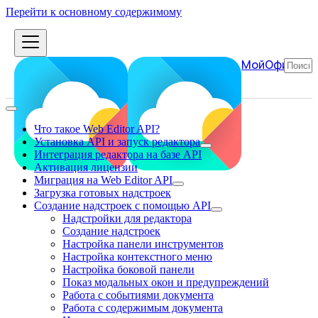
Перейти к основному содержимому
МойОфис
Что такое Web Editor API?
Установка API и запуск редактора
Интеграция редактора на базе API
Активация лицензии
Миграция на Web Editor API
Загрузка готовых надстроек
Создание надстроек с помощью API
Надстройки для редактора
Создание надстроек
Настройка панели инструментов
Настройка контекстного меню
Настройка боковой панели
Показ модальных окон и предупреждений
Работа с событиями документа
Работа с содержимым документа