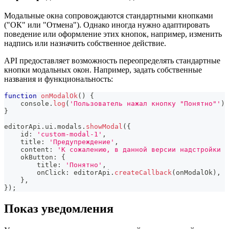
Модальные окна сопровождаются стандартными кнопками
("ОК" или "Отмена"). Однако иногда нужно адаптировать
поведение или оформление этих кнопок, например, изменить
надпись или назначить собственное действие.
API предоставляет возможность переопределять стандартные
кнопки модальных окон. Например, задать собственные
названия и функциональность:
function
onModalOk
(
)
{
console
.
log
(
'Пользователь нажал кнопку "Понятно"'
)
;
}
editorApi
.
ui
.
modals
.
showModal
(
{
    id
:
'custom-modal-1'
,
    title
:
'Предупреждение'
,
    content
:
'К сожалению, в данной версии надстройки э
    okButton
:
{
        title
:
'Понятно'
,
        onClick
:
 editorApi
.
createCallback
(
onModalOk
)
,
}
,
}
)
;
Показ уведомления