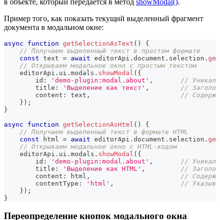
в объекте, который передается в метод
showModal()
.
Пример того, как показать текущий выделенный фрагмент
документа в модальном окне:
async
function
getSelectionAsText
(
)
{
// Получаем выделенный текст в простом формате
const
 text 
=
await
 editorApi
.
document
.
selection
.
get
// Открываем модальное окно с простым текстом
    editorApi
.
ui
.
modals
.
showModal
(
{
        id
:
'demo-plugin:modal.about'
,
// Уникаль
        title
:
'Выделение как текст'
,
// Заголов
        content
:
 text
,
// Содержи
}
)
;
}
async
function
getSelectionAsHtml
(
)
{
// Получаем выделенный текст в формате HTML
const
 html 
=
await
 editorApi
.
document
.
selection
.
get
// Открываем модальное окно с HTML-кодом
    editorApi
.
ui
.
modals
.
showModal
(
{
        id
:
'demo-plugin:modal.about'
,
// Уникаль
        title
:
'Выделение как HTML'
,
// Заголов
        content
:
 html
,
// Содержи
        contentType
:
'html'
,
// Указыва
}
)
;
}
Переопределение кнопок модального окна