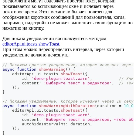
Уведомления могут содержать простой текст, который
показывается во всплывающем окне и исчезает через
некоторое время. Этот механизм бывает полезен для
отображения коротких сообщений для пользователя, когда,
например, надстройка не может выполнить свою функцию по
нажатию на кнопку.
Для показа уведомлений воспользуйтесь методом
editorApi.ui.toasts.showToast
.
При этом можно переопределить интервал, через который
уведомление должно исчезнуть.
// Покажем простое уведомление, которое исчезнет через 
async
function
showWarning
(
)
{
    editorApi
.
ui
.
toasts
.
showToast
(
{
        id
:
'demo-plugin:toast.warn'
,
// Уник
        content
:
'Выберите текст в редакторе'
,
// Текс
}
)
;
}
// Покажем уведомление, которое исчезнет через 10 секун
async
function
showWarningWithDuration
(
duration 
=
10_00
    editorApi
.
ui
.
toasts
.
showToast
(
{
        id
:
'demo-plugin:toast.warn'
,
        content
:
'Выберите текст в редакторе, чтобы обр
        autohideIntervalMs
:
 duration
,
}
)
;
}